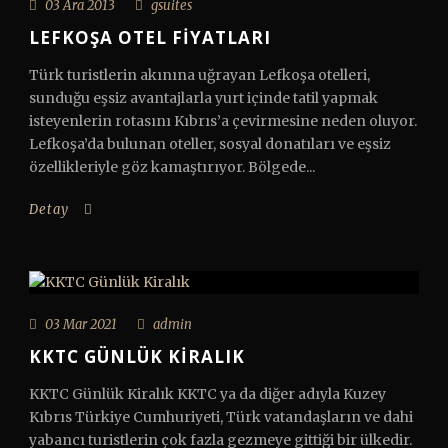
03 Ara 2013
gsuites
LEFKOŞA OTEL FIYATLARI
Türk turistlerin akınına uğrayan Lefkoşa otelleri,
sunduğu eşsiz avantajlarla yurt içinde tatil yapmak
isteyenlerin rotasını Kıbrıs’a çevirmesine neden oluyor.
Lefkoşa’da bulunan oteller, sosyal donatıları ve eşsiz
özellikleriyle göz kamaştırıyor. Bölgede...
Detay
03 Mar 2021
admin
KKTC GÜNLÜK KIRALIK
KKTC Günlük Kiralık KKTC ya da diğer adıyla Kuzey
Kıbrıs Türkiye Cumhuriyeti, Türk vatandaşların ve dahi
yabancı turistlerin çok fazla gezmeye gittiği bir ülkedir.