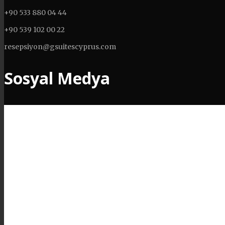
+90 533 880 04 44
+90 539 102 00 22
resepsiyon@gsuitescyprus.com
Sosyal Medya