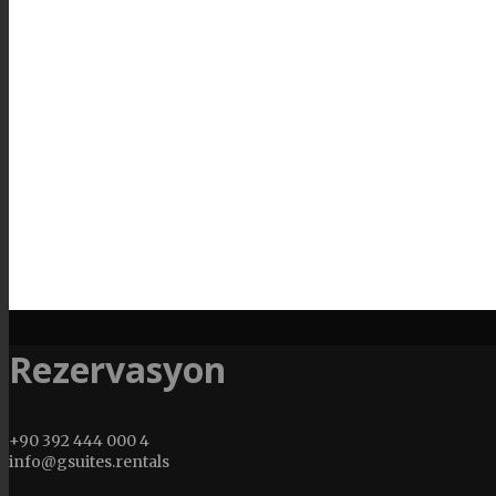
Rezervasyon
+90 392 444 000 4
info@gsuites.rentals