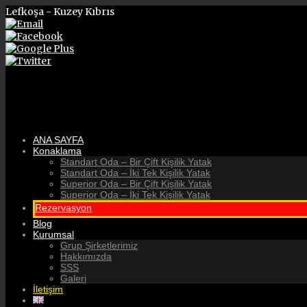
Lefkoşa - Kuzey Kıbrıs
ANA SAYFA
Konaklama
Standart Oda – Bir Çift Kişilik Yatak
Standart Oda – İki Tek Kişilik Yatak
Superior Oda – Bir Çift Kişilik Yatak
Superior Oda – İki Tek Kişilik Yatak
Rezervasyon
Blog
Kurumsal
Grup Şirketlerimiz
Hakkımızda
SSS
Galeri
İletişim