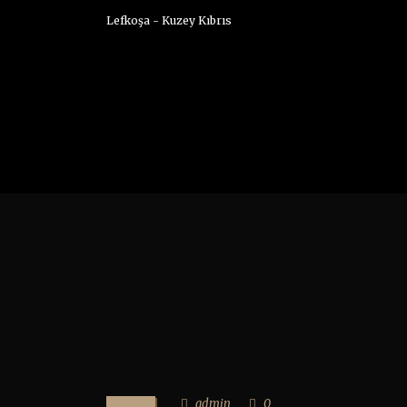
Lefkoşa - Kuzey Kıbrıs
admin
0