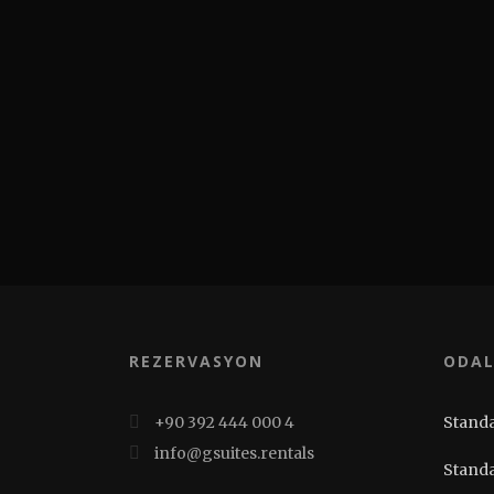
REZERVASYON
ODAL
+90 392 444 000 4
Standa
info@gsuites.rentals
Standa