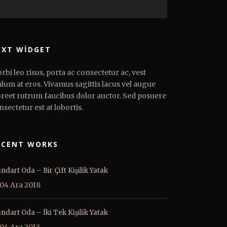
EXT WIDGET
rbi leo risus, porta ac consectetur ac, vest
ulum at eros. Vivamus sagittis lacus vel augue
oreet rutrum faucibus dolor auctor. Sed posuere
nsectetur est at lobortis.
ECENT WORKS
ndart Oda – Bir Çift Kişilik Yatak
04 Ara 2018
andart Oda – İki Tek Kişilik Yatak