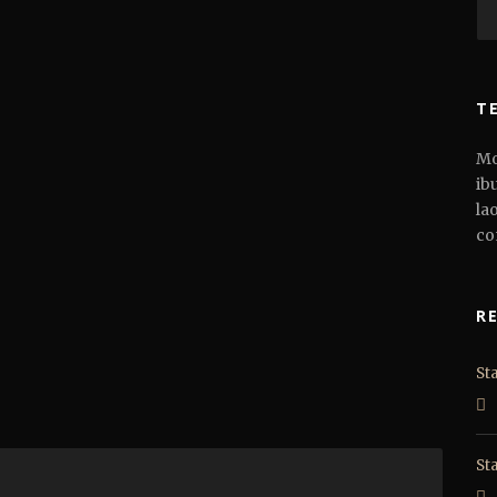
R
T
Mo
ib
la
co
R
Sta
St